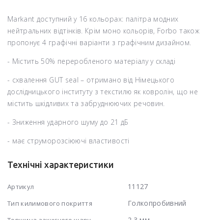
Markant доступний у 16 кольорах: палітра модних
нейтральних відтінків. Крім моно кольорів, Forbo також
пропонує 4 графічні варіанти з графічним дизайном.
- Містить 50% переробленого матеріалу у складі
- схвалення GUT seal – отримано від Німецького
дослідницького інституту з текстилю як ковролін, що не
містить шкідливих та забруднюючих речовин.
- Зниження ударного шуму до 21 дБ
- має струморозсіюючі властивості
Технічні характеристики
11127
Артикул
Голкопробивний
Тип килимового покриття
2.3 мм
Товщина захисного шару