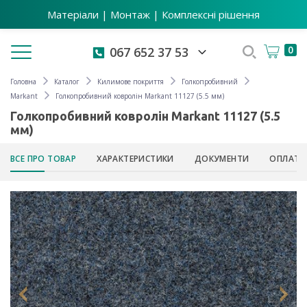
Матеріали | Монтаж | Комплексні рішення
Toggle navigation
0
067 652 37 53
Головна
Каталог
Килимове покриття
Голкопробивний
Markant
Голкопробивний ковролін Markant 11127 (5.5 мм)
Голкопробивний ковролін Markant 11127 (5.5
мм)
ВСЕ ПРО ТОВАР
ХАРАКТЕРИСТИКИ
ДОКУМЕНТИ
ОПЛАТА 