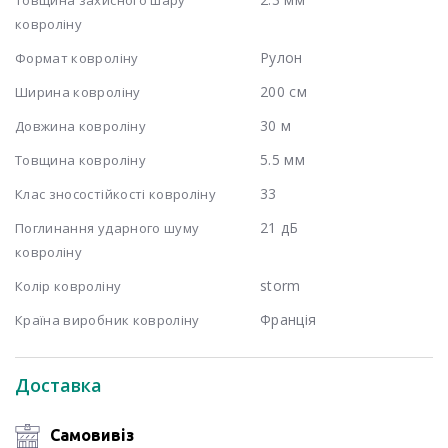
ковроліну
Рулон
Формат ковроліну
200 см
Ширина ковроліну
30 м
Довжина ковроліну
5.5 мм
Товщина ковроліну
33
Клас зносостійкості ковроліну
21 дБ
Поглинання ударного шуму
ковроліну
storm
Колір ковроліну
Франція
Країна виробник ковроліну
Доставка
Самовивіз