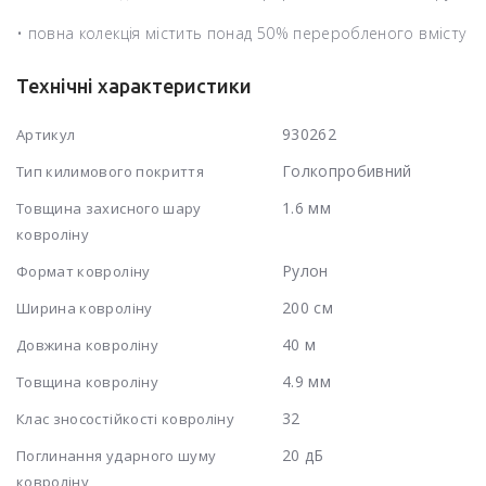
• повна колекція містить понад 50% переробленого вмісту
Технічні характеристики
930262
Артикул
Голкопробивний
Тип килимового покриття
1.6 мм
Товщина захисного шару
ковроліну
Рулон
Формат ковроліну
200 см
Ширина ковроліну
40 м
Довжина ковроліну
4.9 мм
Товщина ковроліну
32
Клас зносостійкості ковроліну
20 дБ
Поглинання ударного шуму
ковроліну