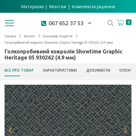
Матеріали | Монтаж | Комплексні рішення
Toggle navigation
0
067 652 37 53
Головна
Каталог
Килимове покриття
Голкопробивний ковролін Showtime Graphic Heritage 05 930262 (4.9 мм)
Голкопробивний ковролін Showtime Graphic
Heritage 05 930262 (4.9 мм)
ВСЕ ПРО ТОВАР
ХАРАКТЕРИСТИКИ
ДОКУМЕНТИ
ОПЛАТА 