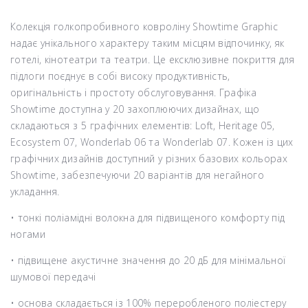
Колекція голкопробивного ковроліну Showtime Graphic
надає унікального характеру таким місцям відпочинку, як
готелі, кінотеатри та театри. Це ексклюзивне покриття для
підлоги поєднує в собі високу продуктивність,
оригінальність і простоту обслуговування. Графіка
Showtime доступна у 20 захоплюючих дизайнах, що
складаються з 5 графічних елементів: Loft, Heritage 05,
Ecosystem 07, Wonderlab 06 та Wonderlab 07. Кожен із цих
графічних дизайнів доступний у різних базових кольорах
Showtime, забезпечуючи 20 варіантів для негайного
укладання.
• тонкі поліамідні волокна для підвищеного комфорту під
ногами
• підвищене акустичне значення до 20 дБ для мінімальної
шумової передачі
• основа складається із 100% переробленого поліестеру