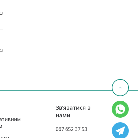
Зв’язатися з
нами
ативним
м
067 652 37 53
ним