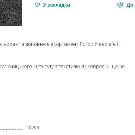
У закладки
До 
кольорах та доповнює асортимент Forbo Needlefelt.
слідницького інституту з текстилю як ковролін, що не
10709