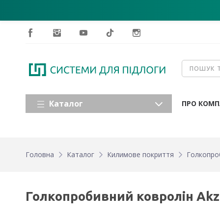
Каталог
ПРО КОМП
Головна
Каталог
Килимове покриття
Голкопро
Голкопробивний ковролін Akze