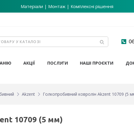
Матеріали | Монтаж | Комплексні рішення
06
АНІЮ
АКЦІЇ
ПОСЛУГИ
НАШІ ПРОЄКТИ
ДО
бивний
Akzent
Голкопробивний ковролін Akzent 10709 (5 м
nt 10709 (5 мм)