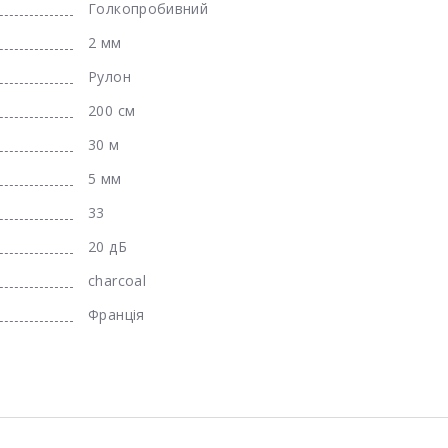
Голкопробивний
2 мм
Рулон
200 см
30 м
5 мм
33
20 дБ
charcoal
Франція