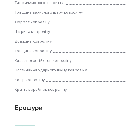
Тип килимового покриття
Товщина захисного шару ковроліну
Формат ковроліну
Ширина ковроліну
Довжина ковроліну
Товщина ковроліну
Клас зносостійкості ковроліну
Поглинання ударного шуму ковроліну
Колір ковроліну
Країна виробник ковроліну
Брошури