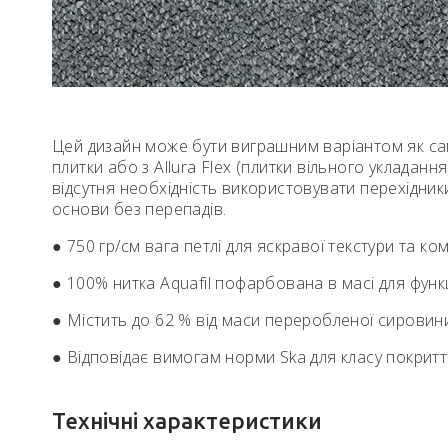
Цей дизайн може бути виграшним варіантом як сам 
плитки або з Allura Flex (плитки вільного укладанн
відсутня необхідність використовувати перехідник
основи без перепадів.
● 750 гр/см вага петлі для яскравої текстури та ко
● 100% нитка Aquafil пофарбована в масі для функц
● Містить до 62 % від маси переробленої сировин
● Відповідає вимогам норми Ska для класу покритт
Технічні характеристики