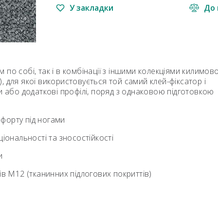
У закладки
До 
по собі, так і в комбінації з іншими колекціями килимово
я), для якої використовується той самий клей-фіксатор і
и або додаткові профілі, поряд з однаковою підготовкою
мфорту під ногами
іональності та зносостійкості
и
ів M12 (тканинних підлогових покриттів)