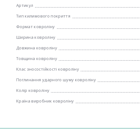
Артикул
Тип килимового покриття
Формат ковроліну
Ширина ковроліну
Довжина ковроліну
Товщина ковроліну
Клас зносостійкості ковроліну
Поглинання ударного шуму ковроліну
Колір ковроліну
Країна виробник ковроліну