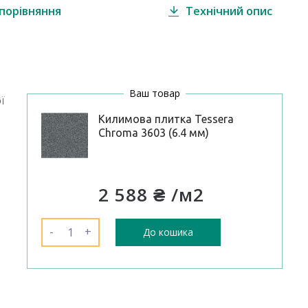
порівняння
Технічний опис
Ваш товар
ї
Килимова плитка Tessera
Chroma 3603 (6.4 мм)
2 588 ₴
/м2
-
+
До кошика