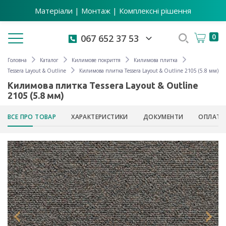
Матеріали | Монтаж | Комплексні рішення
Toggle navigation
0
067 652 37 53
Головна
Каталог
Килимове покриття
Килимова плитка
Tessera Layout & Outline
Килимова плитка Tessera Layout & Outline 2105 (5.8 мм)
Килимова плитка Tessera Layout & Outline
2105 (5.8 мм)
ВСЕ ПРО ТОВАР
ХАРАКТЕРИСТИКИ
ДОКУМЕНТИ
ОПЛАТА 