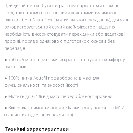
Цей дизайн може бути виграшним варіантом як сам по
собі, так і в комбінації з іншими колекціями килимової
плитки або з Allura Flex (плитки вільного укладання), для якої
використовується той самий клей-фіксатор і відсутня
необхідність використовувати перехідники або додаткові
профілі, поряд з однаковою підготовкою основи без
перепадів.
● 750 гр/см вага петлі для яскравої текстури та комфорту
під ногами
● 100% нитка Aquafil пофарбована в масі для
функціональності та зносостійкості
● Містить до 62 % від маси переробленої сировини
● Відповідає вимогам норми Ska для класу покриттів M12
(тканинних підлогових покриттів)
Технічні характеристики