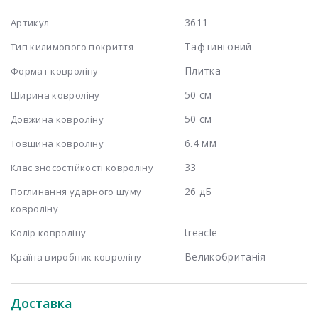
3611
Артикул
Тафтинговий
Тип килимового покриття
Плитка
Формат ковроліну
50 см
Ширина ковроліну
50 см
Довжина ковроліну
6.4 мм
Товщина ковроліну
33
Клас зносостійкості ковроліну
26 дБ
Поглинання ударного шуму
ковроліну
treacle
Колір ковроліну
Великобританія
Країна виробник ковроліну
Доставка