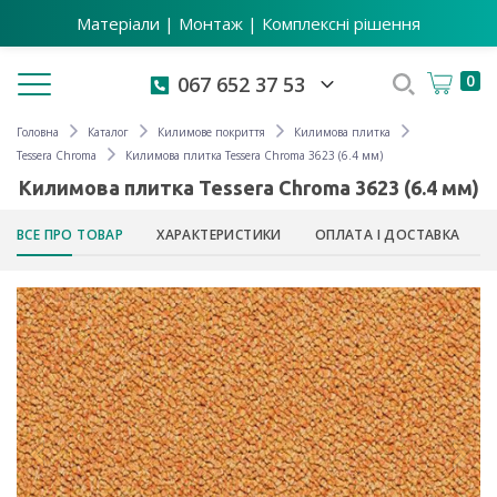
Матеріали | Монтаж | Комплексні рішення
Toggle navigation
0
067 652 37 53
Головна
Каталог
Килимове покриття
Килимова плитка
Tessera Chroma
Килимова плитка Tessera Chroma 3623 (6.4 мм)
Килимова плитка Tessera Chroma 3623 (6.4 мм)
ВСЕ ПРО ТОВАР
ХАРАКТЕРИСТИКИ
ОПЛАТА І ДОСТАВКА