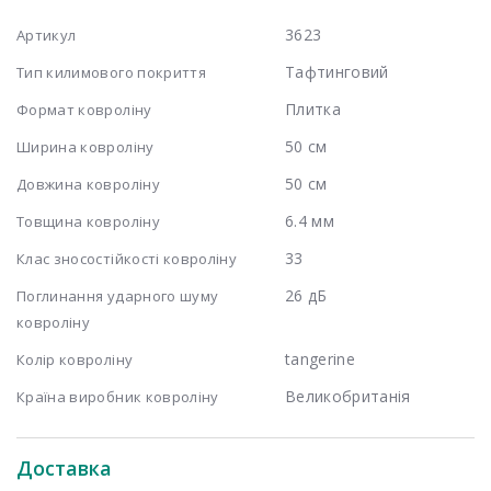
3623
Артикул
Тафтинговий
Тип килимового покриття
Плитка
Формат ковроліну
50 см
Ширина ковроліну
50 см
Довжина ковроліну
6.4 мм
Товщина ковроліну
33
Клас зносостійкості ковроліну
26 дБ
Поглинання ударного шуму
ковроліну
tangerine
Колір ковроліну
Великобританія
Країна виробник ковроліну
Доставка