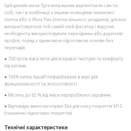
Цей дизайн може бути виграшним варіантом як сам по
собі, так і в комбінації з іншими колекціями килимової
плитки або з Allura Flex (плитки вільного укладання), для якої
використовується той самий клей-фіксатор і відсутня
необхідність використовувати перехідники або додаткові
профілі, поряд з однаковою підготовкою основи без
перепадів.
● 750 гр/см вага петлі для яскравої текстури та комфорту
під ногами
● 100% нитка Aquafil пофарбована в масі для
функціональності та зносостійкості
● Містить до 62 % від маси переробленої сировини
● Відповідає вимогам норми Ska для класу покриттів M12
(тканинних підлогових покриттів)
Технічні характеристики