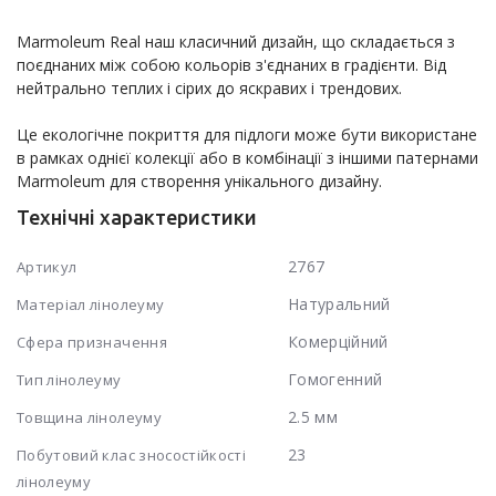
Marmoleum Real наш класичний дизайн, що складається з 
поєднаних між собою кольорів з'єднаних в градієнти. Від 
нейтрально теплих і сірих до яскравих і трендових.

Це екологічне покриття для підлоги може бути використане 
в рамках однієї колекції або в комбінації з іншими патернами 
Marmoleum для створення унікального дизайну.
Технічні характеристики
2767
Артикул
Натуральний
Матеріал лінолеуму
Комерційний
Сфера призначення
Гомогенний
Тип лінолеуму
2.5 мм
Товщина лінолеуму
23
Побутовий клас зносостійкості
лінолеуму