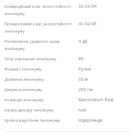
32/33/34
Комерційний клас зносостійкості
лінолеуму
41/42/43
Промисловий клас зносостійкості
лінолеуму
4 дБ
Поглинання ударного шуму
лінолеуму
R9
Опір ковзанню лінолеуму
Рулон
Формат лінолеуму
33 м
Довжина лінолеуму
200 см
Ширина лінолеуму
Marmoleum Real
Колекція лінолеуму
rust
Назва декору лінолеуму
Нідерланди
Країна виробник лінолеуму