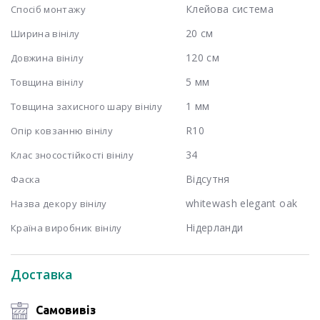
Клейова система
Спосіб монтажу
20 см
Ширина вінілу
120 см
Довжина вінілу
5 мм
Товщина вінілу
1 мм
Товщина захисного шару вінілу
R10
Опір ковзанню вінілу
34
Клас зносостійкості вінілу
Відсутня
Фаска
whitewash elegant oak
Назва декору вінілу
Нідерланди
Країна виробник вінілу
Доставка
Самовивіз