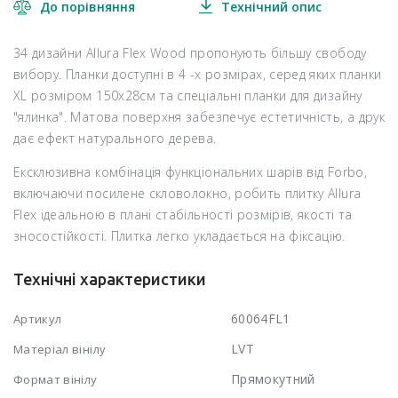
До порівняння
Технічний опис
34 дизайни Allura Flex Wood пропонують більшу свободу
вибору. Планки доступні в 4 -х розмірах, серед яких планки
XL розміром 150х28см та спеціальні планки для дизайну
"ялинка". Матова поверхня забезпечує естетичність, а друк
дає ефект натурального дерева.
Ексклюзивна комбінація функціональних шарів від Forbo,
включаючи посилене скловолокно, робить плитку Allura
Flex ідеальною в плані стабільності розмірів, якості та
зносостійкості. Плитка легко укладається на фіксацію.
Технічні характеристики
60064FL1
Артикул
LVT
Матеріал вінілу
Прямокутний
Формат вінілу