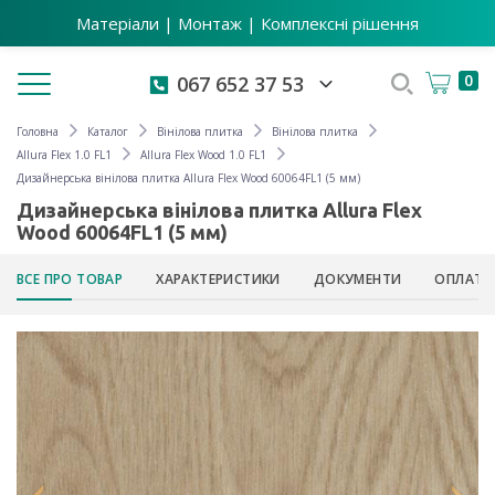
Матеріали | Монтаж | Комплексні рішення
Toggle navigation
0
067 652 37 53
Головна
Каталог
Вінілова плитка
Вінілова плитка
Allura Flex 1.0 FL1
Allura Flex Wood 1.0 FL1
Дизайнерська вінілова плитка Allura Flex Wood 60064FL1 (5 мм)
Дизайнерська вінілова плитка Allura Flex
Wood 60064FL1 (5 мм)
ВСЕ ПРО ТОВАР
ХАРАКТЕРИСТИКИ
ДОКУМЕНТИ
ОПЛАТА 