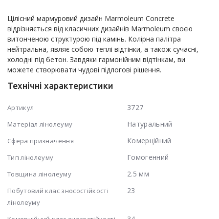
Цілісний мармуровий дизайн Marmoleum Concrete 
відрізняється від класичних дизайнів Marmoleum своєю 
витонченою структурою під камінь. Колірна палітра 
нейтральна, являє собою теплі відтінки, а також сучасні, 
холодні під бетон. Завдяки гармонійним відтінкам, ви 
можете створювати чудові підлогові рішення.
Технічні характеристики
3727
Артикул
Натуральний
Матеріал лінолеуму
Комерційний
Сфера призначення
Гомогенний
Тип лінолеуму
2.5 мм
Товщина лінолеуму
23
Побутовий клас зносостійкості
лінолеуму
34
Комерційний клас зносостійкості