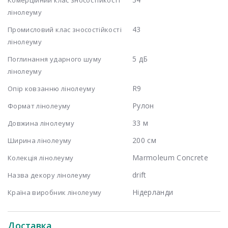
лінолеуму
43
Промисловий клас зносостійкості
лінолеуму
5 дБ
Поглинання ударного шуму
лінолеуму
R9
Опір ковзанню лінолеуму
Рулон
Формат лінолеуму
33 м
Довжина лінолеуму
200 см
Ширина лінолеуму
Marmoleum Concrete
Колекція лінолеуму
drift
Назва декору лінолеуму
Нідерланди
Країна виробник лінолеуму
Доставка