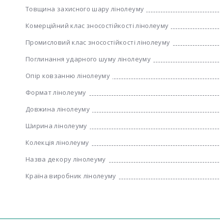
Товщина захисного шару лінолеуму
Комерційний клас зносостійкості лінолеуму
Промисловий клас зносостійкості лінолеуму
Поглинання ударного шуму лінолеуму
Опір ковзанню лінолеуму
Формат лінолеуму
Довжина лінолеуму
Ширина лінолеуму
Колекція лінолеуму
Назва декору лінолеуму
Країна виробник лінолеуму