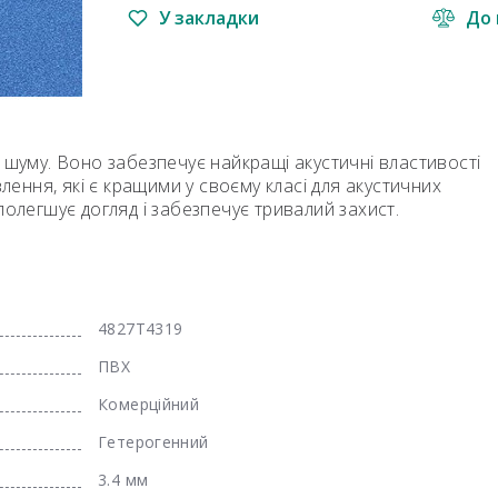
У закладки
До 
 шуму. Воно забезпечує найкращі акустичні властивості
ння, які є кращими у своєму класі для акустичних
полегшує догляд і забезпечує тривалий захист.
4827T4319
ПВХ
Комерційний
Гетерогенний
3.4 мм