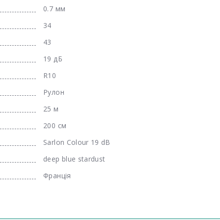
0.7 мм
34
43
19 дБ
R10
Рулон
25 м
200 см
Sarlon Colour 19 dB
deep blue stardust
Франція