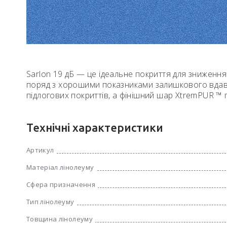
Sarlon 19 дБ — це ідеальне покриття для зниження
поряд з хорошими показниками залишкового вдавле
підлогових покриттів, а фінішний шар XtremPUR ™ 
Технічні характеристики
Артикул
Матеріал лінолеуму
Сфера призначення
Тип лінолеуму
Товщина лінолеуму