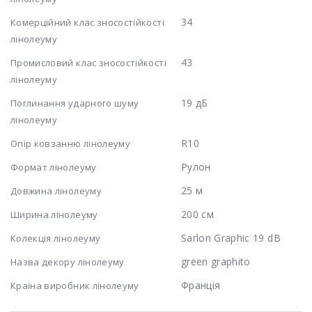
34
Комерційний клас зносостійкості
лінолеуму
43
Промисловий клас зносостійкості
лінолеуму
19 дБ
Поглинання ударного шуму
лінолеуму
R10
Опір ковзанню лінолеуму
Рулон
Формат лінолеуму
25 м
Довжина лінолеуму
200 см
Ширина лінолеуму
Sarlon Graphic 19 dB
Колекція лінолеуму
green graphito
Назва декору лінолеуму
Франція
Країна виробник лінолеуму