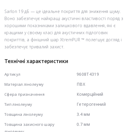
Sarlon 19 дБ — це ідеальне покриття для зниження шуму.
Воно забезпечує найкращі акустичні властивості поряд з
хорошими показниками залишкового вдавлення, які є
кращими у своєму класі для акустичних підлогових
покриттів, а фінішний шар XtremPUR ™ полегшує догляд і
забезпечує тривалий захист.
Технічні характеристики
9608T4319
Артикул
ПВХ
Матеріал лінолеуму
Комерційний
Сфера призначення
Гетерогенний
Тип лінолеуму
3.4 мм
Товщина лінолеуму
0.7 мм
Товщина захисного шару
лінолеуму