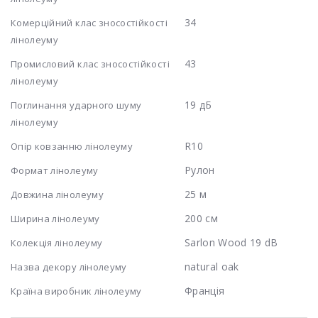
34
Комерційний клас зносостійкості
лінолеуму
43
Промисловий клас зносостійкості
лінолеуму
19 дБ
Поглинання ударного шуму
лінолеуму
R10
Опір ковзанню лінолеуму
Рулон
Формат лінолеуму
25 м
Довжина лінолеуму
200 см
Ширина лінолеуму
Sarlon Wood 19 dB
Колекція лінолеуму
natural oak
Назва декору лінолеуму
Франція
Країна виробник лінолеуму