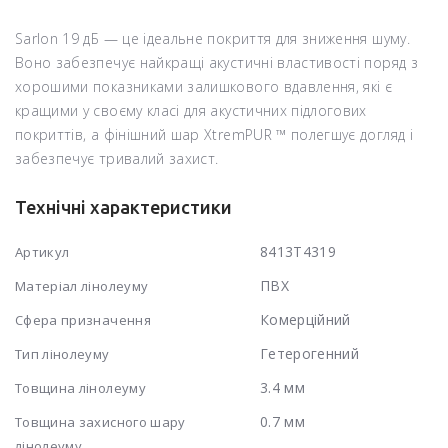
Sarlon 19 дБ — це ідеальне покриття для зниження шуму.
Воно забезпечує найкращі акустичні властивості поряд з
хорошими показниками залишкового вдавлення, які є
кращими у своєму класі для акустичних підлогових
покриттів, а фінішний шар XtremPUR ™ полегшує догляд і
забезпечує тривалий захист.
Технічні характеристики
8413T4319
Артикул
ПВХ
Матеріал лінолеуму
Комерційний
Сфера призначення
Гетерогенний
Тип лінолеуму
3.4 мм
Товщина лінолеуму
0.7 мм
Товщина захисного шару
лінолеуму