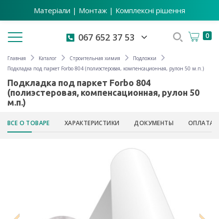
Матеріали | Монтаж | Комплексні рішення
Toggle navigation
0
067 652 37 53
Главная
Каталог
Строительная химия
Подложки
Подкладка под паркет Forbo 804 (полиэстеровая, компенсационная, рулон 50 м.п.)
Подкладка под паркет Forbo 804
(полиэстеровая, компенсационная, рулон 50
м.п.)
ВСЕ О ТОВАРЕ
ХАРАКТЕРИСТИКИ
ДОКУМЕНТЫ
ОПЛАТА 