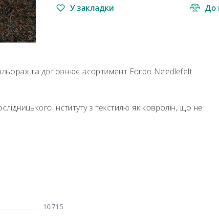
У закладки
До 
кольорах та доповнює асортимент Forbo Needlefelt.
слідницького інституту з текстилю як ковролін, що не
10715