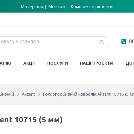
Матеріали | Монтаж | Комплексні рішення
06
АНІЮ
АКЦІЇ
ПОСЛУГИ
НАШІ ПРОЄКТИ
ДО
бивний
Akzent
Голкопробивний ковролін Akzent 10715 (5 м
nt 10715 (5 мм)