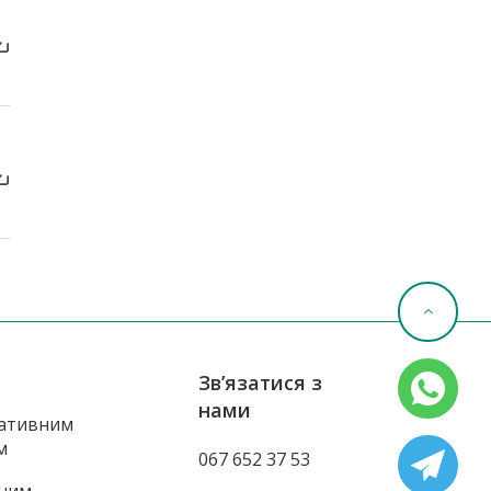
Зв’язатися з
нами
ативним
м
067 652 37 53
ним