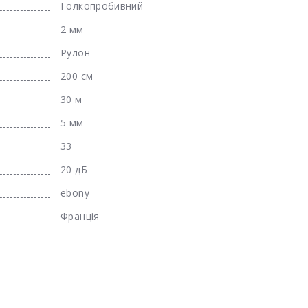
Голкопробивний
2 мм
Рулон
200 см
30 м
5 мм
33
20 дБ
ebony
Франція