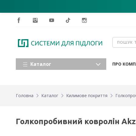
Каталог
ПРО КОМП
Головна
Каталог
Килимове покриття
Голкопро
Голкопробивний ковролін Akze