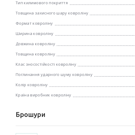
Тип килимового покриття
Товщина захисного шару ковроліну
Формат ковроліну
Ширина ковроліну
Довжина ковроліну
Товщина ковроліну
Клас зносостійкості ковроліну
Поглинання ударного шуму ковроліну
Колір ковроліну
Країна виробник ковроліну
Брошури