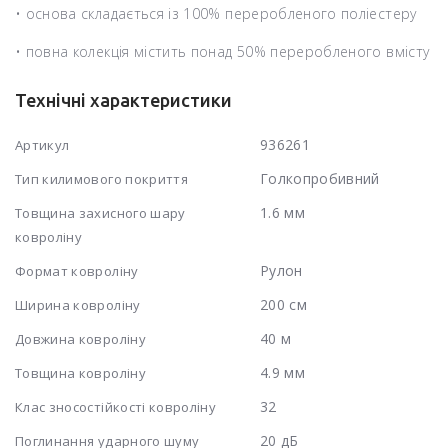
• основа складається із 100% переробленого поліестеру
• повна колекція містить понад 50% переробленого вмісту
Технічні характеристики
936261
Артикул
Голкопробивний
Тип килимового покриття
1.6 мм
Товщина захисного шару
ковроліну
Рулон
Формат ковроліну
200 см
Ширина ковроліну
40 м
Довжина ковроліну
4.9 мм
Товщина ковроліну
32
Клас зносостійкості ковроліну
20 дБ
Поглинання ударного шуму