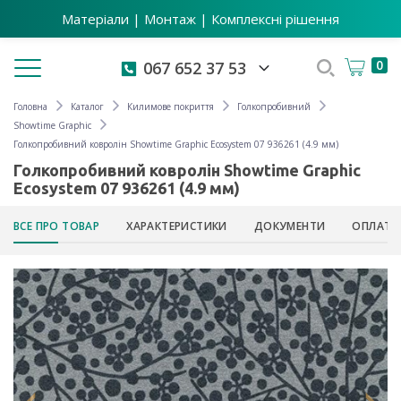
Матеріали | Монтаж | Комплексні рішення
Toggle navigation
0
067 652 37 53
Головна
Каталог
Килимове покриття
Голкопробивний
Showtime Graphic
Голкопробивний ковролін Showtime Graphic Ecosystem 07 936261 (4.9 мм)
Голкопробивний ковролін Showtime Graphic
Ecosystem 07 936261 (4.9 мм)
ВСЕ ПРО ТОВАР
ХАРАКТЕРИСТИКИ
ДОКУМЕНТИ
ОПЛАТА 