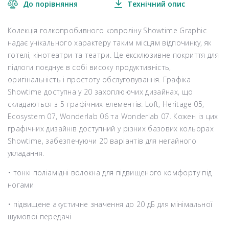
До порівняння
Технічний опис
Колекція голкопробивного ковроліну Showtime Graphic
надає унікального характеру таким місцям відпочинку, як
готелі, кінотеатри та театри. Це ексклюзивне покриття для
підлоги поєднує в собі високу продуктивність,
оригінальність і простоту обслуговування. Графіка
Showtime доступна у 20 захоплюючих дизайнах, що
складаються з 5 графічних елементів: Loft, Heritage 05,
Ecosystem 07, Wonderlab 06 та Wonderlab 07. Кожен із цих
графічних дизайнів доступний у різних базових кольорах
Showtime, забезпечуючи 20 варіантів для негайного
укладання.
• тонкі поліамідні волокна для підвищеного комфорту під
ногами
• підвищене акустичне значення до 20 дБ для мінімальної
шумової передачі