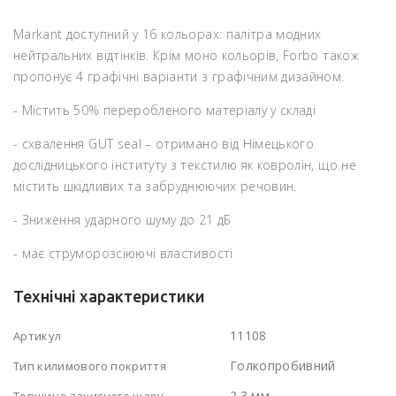
Markant доступний у 16 кольорах: палітра модних
нейтральних відтінків. Крім моно кольорів, Forbo також
пропонує 4 графічні варіанти з графічним дизайном.
- Містить 50% переробленого матеріалу у складі
- схвалення GUT seal – отримано від Німецького
дослідницького інституту з текстилю як ковролін, що не
містить шкідливих та забруднюючих речовин.
- Зниження ударного шуму до 21 дБ
- має струморозсіюючі властивості
Технічні характеристики
11108
Артикул
Голкопробивний
Тип килимового покриття
2.3 мм
Товщина захисного шару