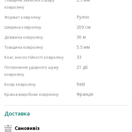
ковроліну
Рулон
Формат ковроліну
200 см
Ширина ковроліну
30 м
Довжина ковроліну
5.5 мм
Товщина ковроліну
33
Клас зносостійкості ковроліну
21 дБ
Поглинання ударного шуму
ковроліну
field
Колір ковроліну
Франція
Країна виробник ковроліну
Доставка
Самовивіз