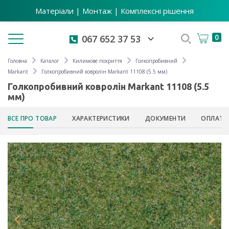
Матеріали | Монтаж | Комплексні рішення
Toggle navigation
0
067 652 37 53
Головна
Каталог
Килимове покриття
Голкопробивний
Markant
Голкопробивний ковролін Markant 11108 (5.5 мм)
Голкопробивний ковролін Markant 11108 (5.5
мм)
ВСЕ ПРО ТОВАР
ХАРАКТЕРИСТИКИ
ДОКУМЕНТИ
ОПЛАТА 