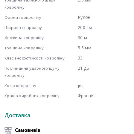
ковроліну
Рулон
Формат ковроліну
200 см
Ширина ковроліну
30 м
Довжина ковроліну
5.5 мм
Товщина ковроліну
33
Клас зносостійкості ковроліну
21 дБ
Поглинання ударного шуму
ковроліну
jet
Колір ковроліну
Франція
Країна виробник ковроліну
Доставка
Самовивіз