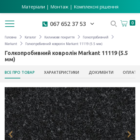
Матеріали | Монтаж | Комплексні рішення
Toggle navigation
0
067 652 37 53
Головна
Каталог
Килимове покриття
Голкопробивний
Markant
Голкопробивний ковролін Markant 11119 (5.5 мм)
Голкопробивний ковролін Markant 11119 (5.5
мм)
ВСЕ ПРО ТОВАР
ХАРАКТЕРИСТИКИ
ДОКУМЕНТИ
ОПЛАТА 