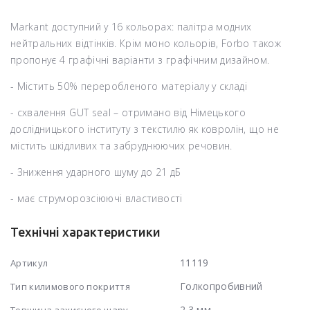
Markant доступний у 16 кольорах: палітра модних
нейтральних відтінків. Крім моно кольорів, Forbo також
пропонує 4 графічні варіанти з графічним дизайном.
- Містить 50% переробленого матеріалу у складі
- схвалення GUT seal – отримано від Німецького
дослідницького інституту з текстилю як ковролін, що не
містить шкідливих та забруднюючих речовин.
- Зниження ударного шуму до 21 дБ
- має струморозсіюючі властивості
Технічні характеристики
11119
Артикул
Голкопробивний
Тип килимового покриття
2.3 мм
Товщина захисного шару