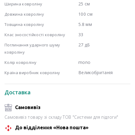
25 см
Ширина ковроліну
100 см
Довжина ковроліну
5.8 мм
Товщина ковроліну
33
Клас зносостійкості ковроліну
27 дБ
Поглинання ударного шуму
ковроліну
mono
Колір ковроліну
Великобританія
Країна виробник ковроліну
Доставка
Самовивіз
Самовивіз товару зі складу ТОВ "Системи для підлоги"
До відділення «Нова пошта»