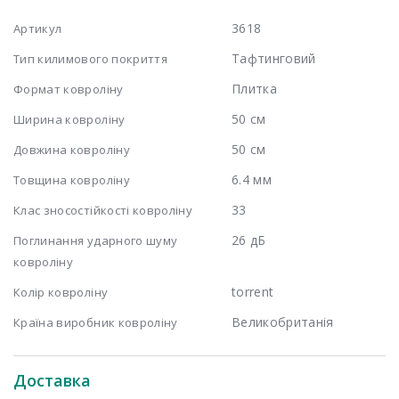
3618
Артикул
Тафтинговий
Тип килимового покриття
Плитка
Формат ковроліну
50 см
Ширина ковроліну
50 см
Довжина ковроліну
6.4 мм
Товщина ковроліну
33
Клас зносостійкості ковроліну
26 дБ
Поглинання ударного шуму
ковроліну
torrent
Колір ковроліну
Великобританія
Країна виробник ковроліну
Доставка