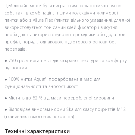
Цей дизайн може бути виграшним варіантом як сам по
собі, так і в комбінації з іншими колекціями килимової
плитки або з Allura Flex (плитки вільного укладання), для якої
використовується той самий клей-фіксатор і відсутня
необхідність використовувати перехідники або додаткові
профілі, поряд з однаковою підготовкою основи без
перепадів.
● 750 гр/см вага петлі для яскравої текстури та комфорту
під ногами
● 100% нитка Aquafil пофарбована в масі для
функціональності та зносостійкості
● Містить до 62 % від маси переробленої сировини
● Відповідає вимогам норми Ska для класу покриттів M12
(тканинних підлогових покриттів)
Технічні характеристики