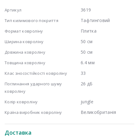
3619
Артикул
Тафтинговий
Тип килимового покриття
Плитка
Формат ковроліну
50 см
Ширина ковроліну
50 см
Довжина ковроліну
6.4 мм
Товщина ковроліну
33
Клас зносостійкості ковроліну
26 дБ
Поглинання ударного шуму
ковроліну
jungle
Колір ковроліну
Великобританія
Країна виробник ковроліну
Доставка