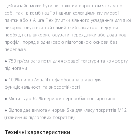
Цей дизайн може бути виграшним варіантом як сам по
собі, так і в комбінації з іншими колекціями килимової
плитки або з Allura Flex (плитки вільного укладання), для якої
використовується той самий клей-фіксатор і відсутня
необхідність використовувати перехідники або додаткові
профілі, поряд з однаковою підготовкою основи без
перепадів.
● 750 гр/см вага петлі для яскравої текстури та комфорту
під ногами
● 100% нитка Aquafil пофарбована в масі для
функціональності та зносостійкості
● Містить до 62 % від маси переробленої сировини
● Відповідає вимогам норми Ska для класу покриттів M12
(тканинних підлогових покриттів)
Технічні характеристики