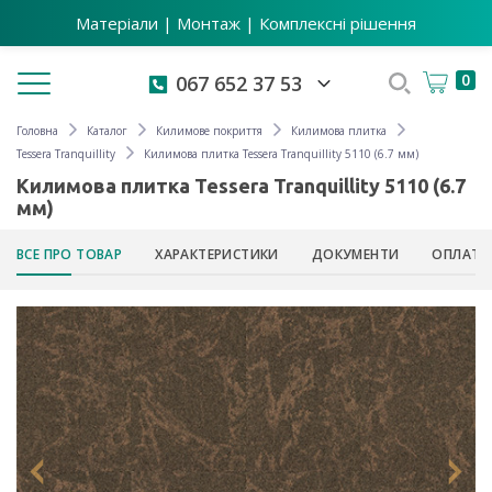
Матеріали | Монтаж | Комплексні рішення
Toggle navigation
0
067 652 37 53
Головна
Каталог
Килимове покриття
Килимова плитка
Tessera Tranquillity
Килимова плитка Tessera Tranquillity 5110 (6.7 мм)
Килимова плитка Tessera Tranquillity 5110 (6.7
мм)
ВСЕ ПРО ТОВАР
ХАРАКТЕРИСТИКИ
ДОКУМЕНТИ
ОПЛАТА 