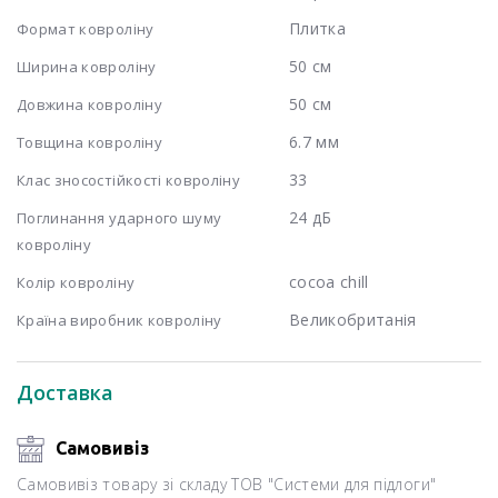
Плитка
Формат ковроліну
50 см
Ширина ковроліну
50 см
Довжина ковроліну
6.7 мм
Товщина ковроліну
33
Клас зносостійкості ковроліну
24 дБ
Поглинання ударного шуму
ковроліну
cocoa chill
Колір ковроліну
Великобританія
Країна виробник ковроліну
Доставка
Самовивіз
Самовивіз товару зі складу ТОВ "Системи для підлоги"