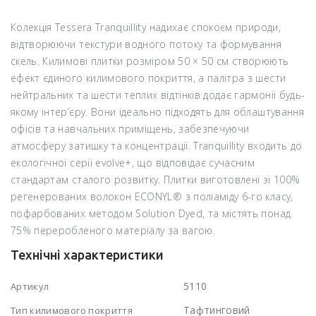
Колекція Tessera Tranquillity надихає спокоєм природи,
відтворюючи текстури водного потоку та формування
скель. Килимові плитки розміром 50 × 50 см створюють
ефект єдиного килимового покриття, а палітра з шести
нейтральних та шести теплих відтінків додає гармонії будь-
якому інтер’єру. Вони ідеально підходять для облаштування
офісів та навчальних приміщень, забезпечуючи
атмосферу затишку та концентрації. Tranquillity входить до
екологічної серії evolve+, що відповідає сучасним
стандартам сталого розвитку. Плитки виготовлені зі 100%
регенерованих волокон ECONYL® з поліаміду 6-го класу,
пофарбованих методом Solution Dyed, та містять понад
75% переробленого матеріалу за вагою.
Технічні характеристики
5110
Артикул
Тафтинговий
Тип килимового покриття