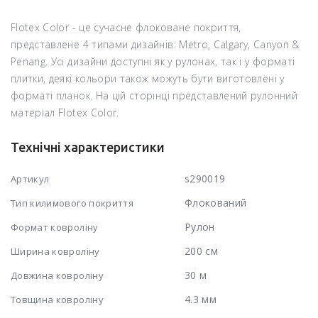
Flotex Color - це сучасне флоковане покриття,
представлене 4 типами дизайнів: Metro, Calgary, Canyon &
Penang. Усі дизайни доступні як у рулонах, так і у форматі
плитки, деякі кольори також можуть бути виготовлені у
форматі планок. На цій сторінці представлений рулонний
матеріал Flotex Color.
Технічні характеристики
s290019
Артикул
Флокований
Тип килимового покриття
Рулон
Формат ковроліну
200 см
Ширина ковроліну
30 м
Довжина ковроліну
4.3 мм
Товщина ковроліну