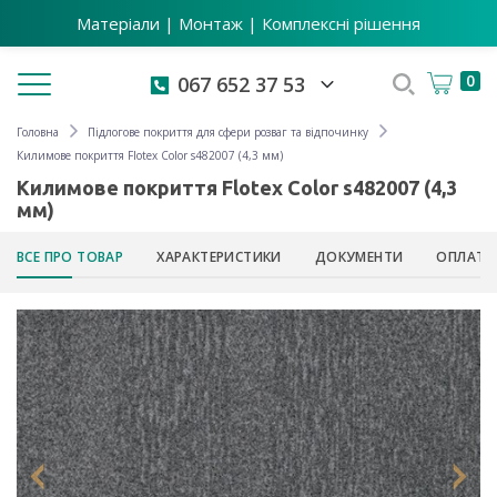
Матеріали | Монтаж | Комплексні рішення
Toggle navigation
0
067 652 37 53
Головна
Підлогове покриття для сфери розваг та відпочинку
Килимове покриття Flotex Color s482007 (4,3 мм)
Килимове покриття Flotex Color s482007 (4,3
мм)
ВСЕ ПРО ТОВАР
ХАРАКТЕРИСТИКИ
ДОКУМЕНТИ
ОПЛАТА 