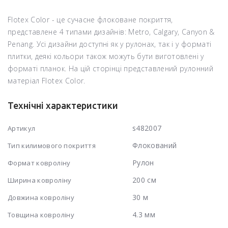
Flotex Color - це сучасне флоковане покриття,
представлене 4 типами дизайнів: Metro, Calgary, Canyon &
Penang. Усі дизайни доступні як у рулонах, так і у форматі
плитки, деякі кольори також можуть бути виготовлені у
форматі планок. На цій сторінці представлений рулонний
матеріал Flotex Color.
Технічні характеристики
s482007
Артикул
Флокований
Тип килимового покриття
Рулон
Формат ковроліну
200 см
Ширина ковроліну
30 м
Довжина ковроліну
4.3 мм
Товщина ковроліну