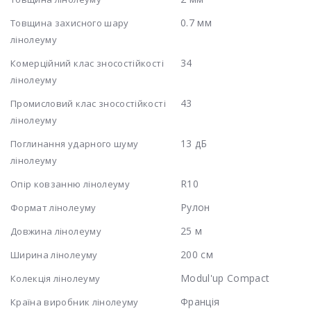
0.7 мм
Товщина захисного шару
лінолеуму
34
Комерційний клас зносостійкості
лінолеуму
43
Промисловий клас зносостійкості
лінолеуму
13 дБ
Поглинання ударного шуму
лінолеуму
R10
Опір ковзанню лінолеуму
Рулон
Формат лінолеуму
25 м
Довжина лінолеуму
200 см
Ширина лінолеуму
Modul'up Compact
Колекція лінолеуму
Франція
Країна виробник лінолеуму