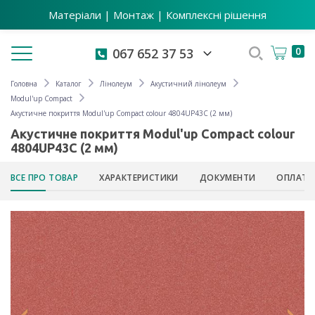
Матеріали | Монтаж | Комплексні рішення
Toggle navigation
0
067 652 37 53
Головна
Каталог
Лінолеум
Акустичний лінолеум
Modul'up Compact
Акустичне покриття Modul'up Compact colour 4804UP43C (2 мм)
Акустичне покриття Modul'up Compact colour
4804UP43C (2 мм)
ВСЕ ПРО ТОВАР
ХАРАКТЕРИСТИКИ
ДОКУМЕНТИ
ОПЛАТА 