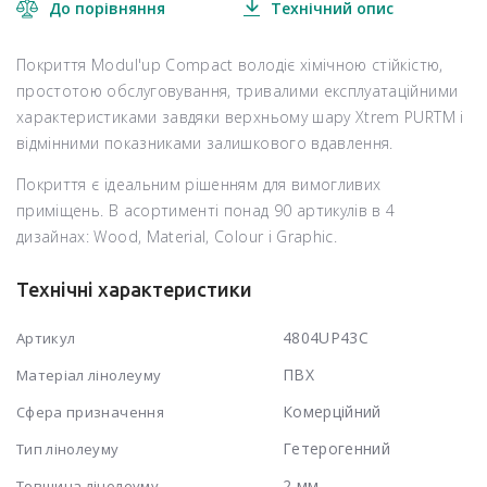
До порівняння
Технічний опис
Покриття Modul'up Compact володіє хімічною стійкістю,
простотою обслуговування, тривалими експлуатаційними
характеристиками завдяки верхньому шару Xtrem PURTM і
відмінними показниками залишкового вдавлення.
Покриття є ідеальним рішенням для вимогливих
приміщень. В асортименті понад 90 артикулів в 4
дизайнах: Wood, Material, Colour і Graphic.
Технічні характеристики
4804UP43C
Артикул
ПВХ
Матеріал лінолеуму
Комерційний
Сфера призначення
Гетерогенний
Тип лінолеуму
2 мм
Товщина лінолеуму