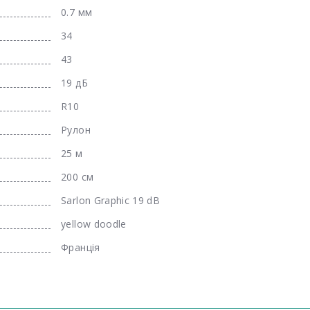
0.7 мм
34
43
19 дБ
R10
Рулон
25 м
200 см
Sarlon Graphic 19 dB
yellow doodle
Франція