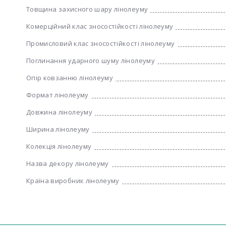
Товщина захисного шару лінолеуму
Комерційний клас зносостійкості лінолеуму
Промисловий клас зносостійкості лінолеуму
Поглинання ударного шуму лінолеуму
Опір ковзанню лінолеуму
Формат лінолеуму
Довжина лінолеуму
Ширина лінолеуму
Колекція лінолеуму
Назва декору лінолеуму
Країна виробник лінолеуму