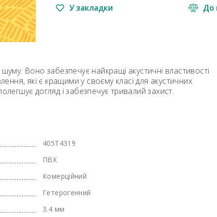
У закладки
До 
 шуму. Воно забезпечує найкращі акустичні властивості
ння, які є кращими у своєму класі для акустичних
полегшує догляд і забезпечує тривалий захист.
405T4319
ПВХ
Комерційний
Гетерогенний
3.4 мм