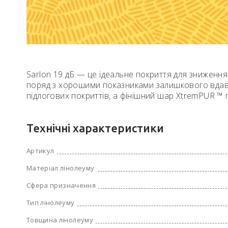
Sarlon 19 дБ — це ідеальне покриття для зниження
поряд з хорошими показниками залишкового вдавле
підлогових покриттів, а фінішний шар XtremPUR ™ 
Технічні характеристики
Артикул
Матеріал лінолеуму
Сфера призначення
Тип лінолеуму
Товщина лінолеуму