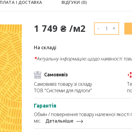
ПЛАТА І ДОСТАВКА
ВІДГУКИ (
0
)
1 749 ₴ /м2
-
+
На складі
*
Актуальну інформацію щодо наявності тов
Самовивіз
Те
Самовивіз товару зі складу
по
ТОВ "Системи для підлоги"
Гарантія
Обмін / повернення товару належної якості п
міс.
Детальніше