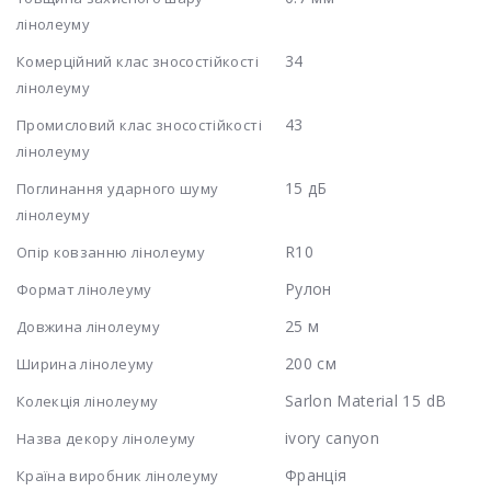
лінолеуму
34
Комерційний клас зносостійкості
лінолеуму
43
Промисловий клас зносостійкості
лінолеуму
15 дБ
Поглинання ударного шуму
лінолеуму
R10
Опір ковзанню лінолеуму
Рулон
Формат лінолеуму
25 м
Довжина лінолеуму
200 см
Ширина лінолеуму
Sarlon Material 15 dB
Колекція лінолеуму
ivory canyon
Назва декору лінолеуму
Франція
Країна виробник лінолеуму