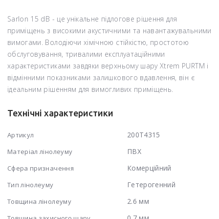
Sarlon 15 dB - це унікальне підлогове рішення для
приміщень з високими акустичними та навантажувальними
вимогами. Володіючи хімічною стійкістю, простотою
обслуговування, тривалими експлуатаційними
характеристиками завдяки верхньому шару Xtrem PURTM і
відмінними показниками залишкового вдавлення, він є
ідеальним рішенням для вимогливих приміщень.
Технічні характеристики
200T4315
Артикул
ПВХ
Матеріал лінолеуму
Комерційний
Сфера призначення
Гетерогенний
Тип лінолеуму
2.6 мм
Товщина лінолеуму
0.7 мм
Товщина захисного шару