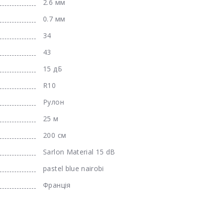
2.6 мм
0.7 мм
34
43
15 дБ
R10
Рулон
25 м
200 см
Sarlon Material 15 dB
pastel blue nairobi
Франція