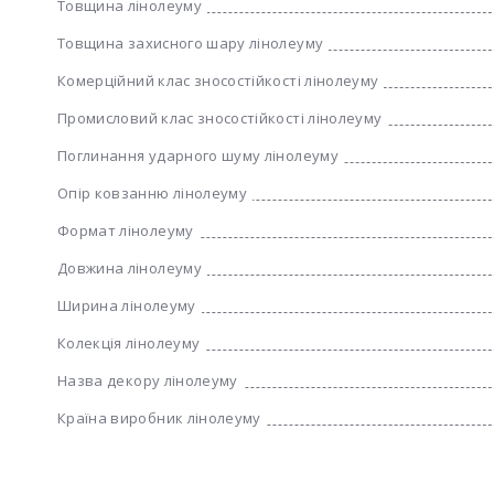
Товщина лінолеуму
Товщина захисного шару лінолеуму
Комерційний клас зносостійкості лінолеуму
Промисловий клас зносостійкості лінолеуму
Поглинання ударного шуму лінолеуму
Опір ковзанню лінолеуму
Формат лінолеуму
Довжина лінолеуму
Ширина лінолеуму
Колекція лінолеуму
Назва декору лінолеуму
Країна виробник лінолеуму