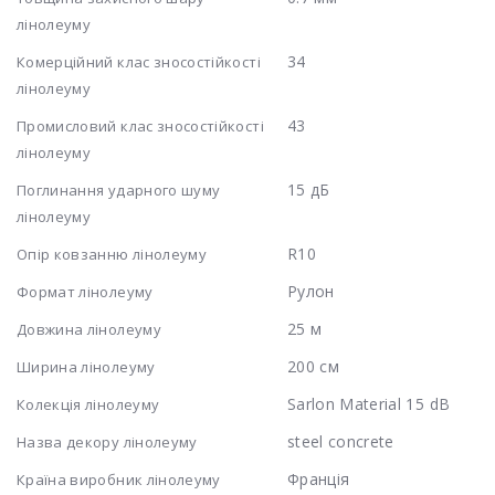
лінолеуму
34
Комерційний клас зносостійкості
лінолеуму
43
Промисловий клас зносостійкості
лінолеуму
15 дБ
Поглинання ударного шуму
лінолеуму
R10
Опір ковзанню лінолеуму
Рулон
Формат лінолеуму
25 м
Довжина лінолеуму
200 см
Ширина лінолеуму
Sarlon Material 15 dB
Колекція лінолеуму
steel concrete
Назва декору лінолеуму
Франція
Країна виробник лінолеуму