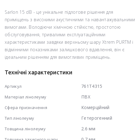
Sarlon 15 dB - це унікальне підлогове рішення для
приміщень з високими акустичними та навантажувальними
вимогами. Володіючи хімічною стійкістю, простотою
обслуговування, тривалими експлуатаційними
характеристиками завдяки верхньому шару Xtrem PURTM і
відмінними показниками залишкового вдавлення, він є
ідеальним рішенням для вимогливих приміщень.
Технічні характеристики
761T4315
Артикул
ПВХ
Матеріал лінолеуму
Комерційний
Сфера призначення
Гетерогенний
Тип лінолеуму
2.6 мм
Товщина лінолеуму
0.7 мм
Товщина захисного шару