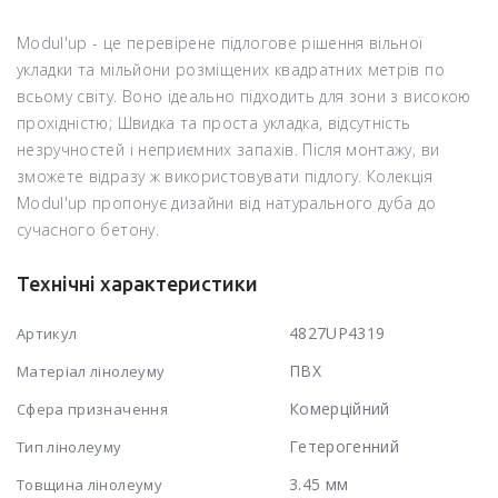
Modul'up - це перевірене підлогове рішення вільної
укладки та мільйони розміщених квадратних метрів по
всьому світу. Воно ідеально підходить для зони з високою
прохідністю; Швидка та проста укладка, відсутність
незручностей і неприємних запахів. Після монтажу, ви
зможете відразу ж використовувати підлогу. Колекція
Modul'up пропонує дизайни від натурального дуба до
сучасного бетону.
Технічні характеристики
4827UP4319
Артикул
ПВХ
Матеріал лінолеуму
Комерційний
Сфера призначення
Гетерогенний
Тип лінолеуму
3.45 мм
Товщина лінолеуму