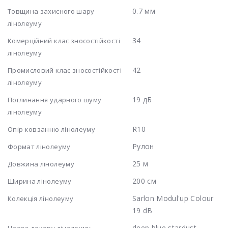
0.7 мм
Товщина захисного шару
лінолеуму
34
Комерційний клас зносостійкості
лінолеуму
42
Промисловий клас зносостійкості
лінолеуму
19 дБ
Поглинання ударного шуму
лінолеуму
R10
Опір ковзанню лінолеуму
Рулон
Формат лінолеуму
25 м
Довжина лінолеуму
200 см
Ширина лінолеуму
Sarlon Modul'up Colour
Колекція лінолеуму
19 dB
deep blue stardust
Назва декору лінолеуму