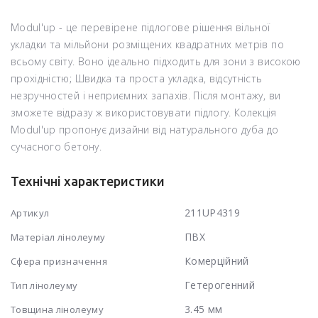
Modul'up - це перевірене підлогове рішення вільної
укладки та мільйони розміщених квадратних метрів по
всьому світу. Воно ідеально підходить для зони з високою
прохідністю; Швидка та проста укладка, відсутність
незручностей і неприємних запахів. Після монтажу, ви
зможете відразу ж використовувати підлогу. Колекція
Modul'up пропонує дизайни від натурального дуба до
сучасного бетону.
Технічні характеристики
211UP4319
Артикул
ПВХ
Матеріал лінолеуму
Комерційний
Сфера призначення
Гетерогенний
Тип лінолеуму
3.45 мм
Товщина лінолеуму