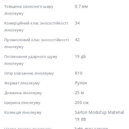
0.7 мм
Товщина захисного шару
лінолеуму
34
Комерційний клас зносостійкості
лінолеуму
42
Промисловий клас зносостійкості
лінолеуму
19 дБ
Поглинання ударного шуму
лінолеуму
R10
Опір ковзанню лінолеуму
Рулон
Формат лінолеуму
25 м
Довжина лінолеуму
200 см
Ширина лінолеуму
Sarlon Modul'up Material
Колекція лінолеуму
19 dB
light grey canyon
Назва декору лінолеуму