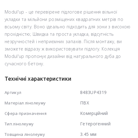
Modul'up - це перевірене підлогове рішення вільної
укладки та мільйони розміщених квадратних метрів по
всьому світу. Воно ідеально підходить для зони з високою
прохідністю; Швидка та проста укладка, відсутність
незручностей і неприємних запахів. Після монтажу, ви
зможете відразу ж використовувати підлогу. Колекція
Modul'up пропонує дизайни від натурального дуба до
сучасного бетону.
Технічні характеристики
8483UP4319
Артикул
ПВХ
Матеріал лінолеуму
Комерційний
Сфера призначення
Гетерогенний
Тип лінолеуму
3.45 мм
Товщина лінолеуму