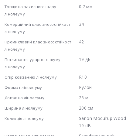
0.7 мм
Товщина захисного шару
лінолеуму
34
Комерційний клас зносостійкості
лінолеуму
42
Промисловий клас зносостійкості
лінолеуму
19 дБ
Поглинання ударного шуму
лінолеуму
R10
Опір ковзанню лінолеуму
Рулон
Формат лінолеуму
25 м
Довжина лінолеуму
200 см
Ширина лінолеуму
Sarlon Modul'up Wood
Колекція лінолеуму
19 dB
Scandinavian oak
Назва декору лінолеуму