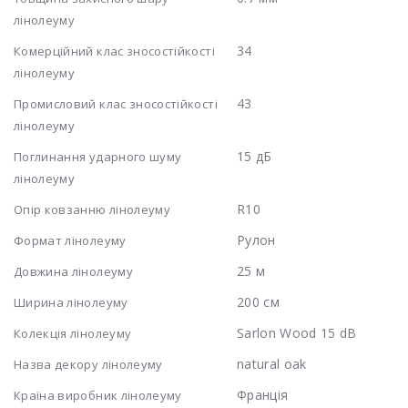
лінолеуму
34
Комерційний клас зносостійкості
лінолеуму
43
Промисловий клас зносостійкості
лінолеуму
15 дБ
Поглинання ударного шуму
лінолеуму
R10
Опір ковзанню лінолеуму
Рулон
Формат лінолеуму
25 м
Довжина лінолеуму
200 см
Ширина лінолеуму
Sarlon Wood 15 dB
Колекція лінолеуму
natural oak
Назва декору лінолеуму
Франція
Країна виробник лінолеуму