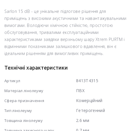
Sarlon 15 dB - це унікальне підлогове рішення для
приміщень з високими акустичними та навантажувальними
вимогами. Володіючи хімічною стійкістю, простотою
обслуговування, тривалими експлуатаційними
характеристиками завдяки верхньому шару Xtrem PURTM і
відмінними показниками залишкового вдавлення, він є
ідеальним рішенням для вимогливих приміщень.
Технічні характеристики
8413T4315
Артикул
ПВХ
Матеріал лінолеуму
Комерційний
Сфера призначення
Гетерогенний
Тип лінолеуму
2.6 мм
Товщина лінолеуму
0.7 мм
Товщина захисного шару