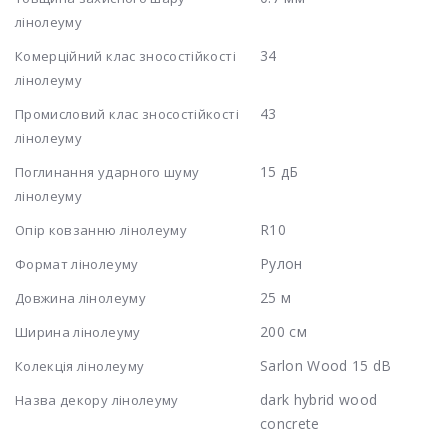
лінолеуму
34
Комерційний клас зносостійкості
лінолеуму
43
Промисловий клас зносостійкості
лінолеуму
15 дБ
Поглинання ударного шуму
лінолеуму
R10
Опір ковзанню лінолеуму
Рулон
Формат лінолеуму
25 м
Довжина лінолеуму
200 см
Ширина лінолеуму
Sarlon Wood 15 dB
Колекція лінолеуму
dark hybrid wood
Назва декору лінолеуму
concrete