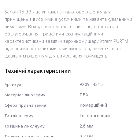
Sarlon 15 dB - це унікальне підлогове рішення для
приміщень з високими акустичними та навантажувальними
вимогами. Володіючи хімічною стійкістю, простотою
обслуговування, тривалими експлуатаційними
характеристиками завдяки верхньому шару Xtrem PURTM і
відмінними показниками залишкового вдавлення, він є
ідеальним рішенням для вимогливих приміщень.
Технічні характеристики
9209T4315
Артикул
ПВХ
Матеріал лінолеуму
Комерційний
Сфера призначення
Гетерогенний
Тип лінолеуму
2.6 мм
Товщина лінолеуму
0.7 мм
Товщина захисного шару