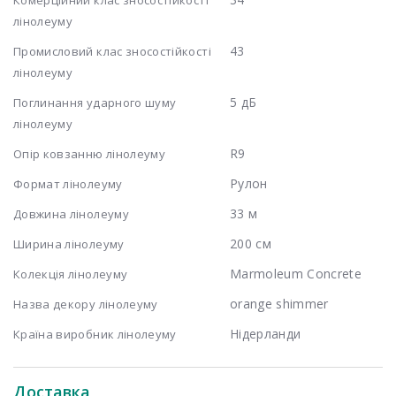
лінолеуму
43
Промисловий клас зносостійкості
лінолеуму
5 дБ
Поглинання ударного шуму
лінолеуму
R9
Опір ковзанню лінолеуму
Рулон
Формат лінолеуму
33 м
Довжина лінолеуму
200 см
Ширина лінолеуму
Marmoleum Concrete
Колекція лінолеуму
orange shimmer
Назва декору лінолеуму
Нідерланди
Країна виробник лінолеуму
Доставка