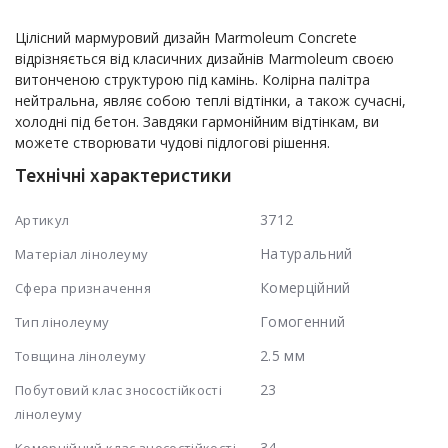
Цілісний мармуровий дизайн Marmoleum Concrete 
відрізняється від класичних дизайнів Marmoleum своєю 
витонченою структурою під камінь. Колірна палітра 
нейтральна, являє собою теплі відтінки, а також сучасні, 
холодні під бетон. Завдяки гармонійним відтінкам, ви 
можете створювати чудові підлогові рішення.
Технічні характеристики
3712
Артикул
Натуральний
Матеріал лінолеуму
Комерційний
Сфера призначення
Гомогенний
Тип лінолеуму
2.5 мм
Товщина лінолеуму
23
Побутовий клас зносостійкості
лінолеуму
34
Комерційний клас зносостійкості