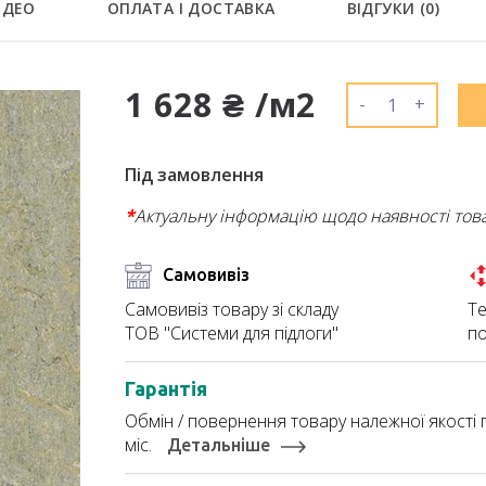
ІДЕО
ОПЛАТА І ДОСТАВКА
ВІДГУКИ (
0
)
1 628 ₴ /м2
-
+
Під замовлення
*
Актуальну інформацію щодо наявності тов
Самовивіз
Те
Самовивіз товару зі складу
по
ТОВ "Системи для підлоги"
Гарантія
Обмін / повернення товару належної якості п
міс.
Детальніше