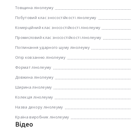
Товщина лінолеуму
Побутовий клас зносостійкості лінолеуму
Комерційний клас зносостійкості лінолеуму
Промисловий клас зносостійкості лінолеуму
Поглинання ударного шуму лінолеуму
Опір ковзанню лінолеуму
Формат лінолеуму
Довжина лінолеуму
Ширина лінолеуму
Колекція лінолеуму
Назва декору лінолеуму
Країна виробник лінолеуму
Відео