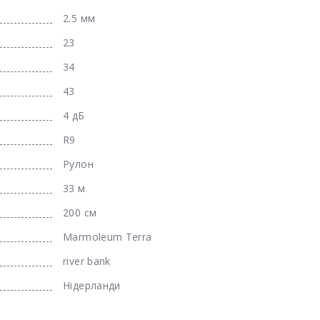
2.5 мм
23
34
43
4 дБ
R9
Рулон
33 м
200 см
Marmoleum Terra
river bank
Нідерланди