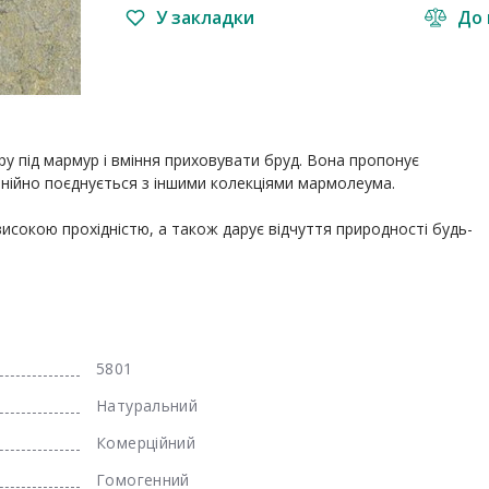
У закладки
До 
у під мармур і вміння приховувати бруд. Вона пропонує 
онійно поєднується з іншими колекціями мармолеума.

 високою прохідністю, а також дарує відчуття природності будь-
5801
Натуральний
Комерційний
Гомогенний