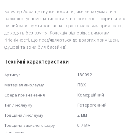
Safestep Aqua це гнучке покриття, яке легко укласти в
важкодоступні місця типові для вологих зон. Покриття має
вищий клас проти ковзання і призначене для приміщень,
де ходять без взуття. Колекція відповідає вимогам
гігієнічності, що пред'являються до вологих приміщень
(душові та зони біля басейнів).
Технічні характеристики
180092
Артикул
ПВХ
Матеріал лінолеуму
Комерційний
Сфера призначення
Гетерогенний
Тип лінолеуму
2 мм
Товщина лінолеуму
0.7 мм
Товщина захисного шару
лінолеуму