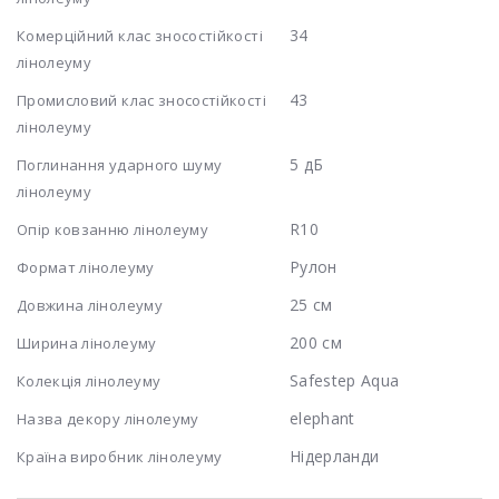
34
Комерційний клас зносостійкості
лінолеуму
43
Промисловий клас зносостійкості
лінолеуму
5 дБ
Поглинання ударного шуму
лінолеуму
R10
Опір ковзанню лінолеуму
Рулон
Формат лінолеуму
25 см
Довжина лінолеуму
200 см
Ширина лінолеуму
Safestep Aqua
Колекція лінолеуму
elephant
Назва декору лінолеуму
Нідерланди
Країна виробник лінолеуму