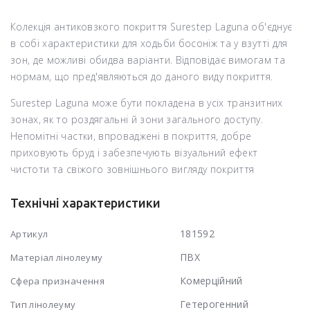
Колекція антиковзкого покриття Surestep Laguna об'єднує
в собі характеристики для ходьби босоніж та у взутті для
зон, де можливі обидва варіанти. Відповідає вимогам та
нормам, що пред'являються до даного виду покриття.
Surestep Laguna може бути покладена в усіх транзитних
зонах, як то роздягальні й зони загального доступу.
Непомітні частки, впроваджені в покриття, добре
приховують бруд і забезпечують візуальний ефект
чистоти та свіжого зовнішнього вигляду покриття
Технічні характеристики
181592
Артикул
ПВХ
Матеріал лінолеуму
Комерційний
Сфера призначення
Гетерогенний
Тип лінолеуму