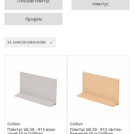
Плоский плінтус
плинтус
Профіль
ЗА ЗАМОВЧУВАННЯМ
Döllken
Döllken
Плінтус WL50 - 915 ясно-
Плінтус WL50 - 913 світло-
сірий 50 m Döllken
бежевий 50 m Döllken