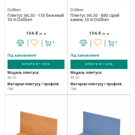
Döllken
Döllken
Плінтус WL50 - 130 бежевий
Плінтус WL50 - 880 сірий
50 m Döllken
камінь 50 m Döllken
104 ₴
104 ₴
/п. м
/п. м
Під замовлення
Під замовлення
КУПИТИ В 1 КЛІК
КУПИТИ В 1 КЛІК
Модель плінтуса:
Модель плінтуса:
WL 50
WL 50
Матеріал плінтусу / профіля:
Матеріал плінтусу / профіля:
ПВХ
ПВХ