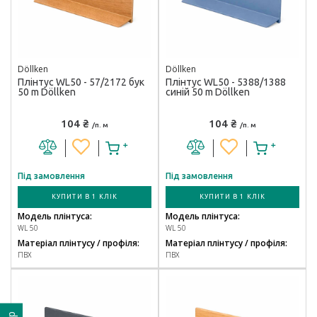
Döllken
Döllken
Плінтус WL50 - 57/2172 бук
Плінтус WL50 - 5388/1388
50 m Döllken
синій 50 m Döllken
104 ₴
104 ₴
/п. м
/п. м
Під замовлення
Під замовлення
КУПИТИ В 1 КЛІК
КУПИТИ В 1 КЛІК
Модель плінтуса:
Модель плінтуса:
WL 50
WL 50
Матеріал плінтусу / профіля:
Матеріал плінтусу / профіля:
ПВХ
ПВХ