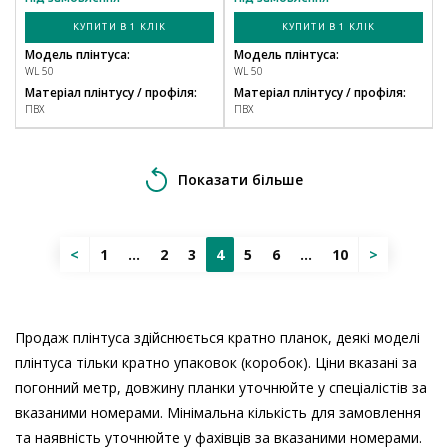
КУПИТИ В 1 КЛІК
КУПИТИ В 1 КЛІК
Модель плінтуса:
Модель плінтуса:
WL 50
WL 50
Матеріал плінтусу / профіля:
Матеріал плінтусу / профіля:
ПВХ
ПВХ
Показати більше
<
1
...
2
3
4
5
6
...
10
>
Продаж плінтуса здійснюється кратно планок, деякі моделі
плінтуса тільки кратно упаковок (коробок). Ціни вказані за
погонний метр, довжину планки уточнюйте у спеціалістів за
вказаними номерами. Мінімальна кількість для замовлення
та наявність уточнюйте у фахівців за вказаними номерами.