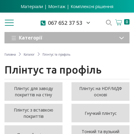
Матеріали | Монтаж | Комплексні рішення
Toggle navigation
0
067 652 37 53
Категорії
Головна
Каталог
Плінтус та профіль
Плінтус та профіль
Плінтус для заводу
Плінтус на HDF/МДФ
покриттів на стіну
основі
Плінтус з вставкою
Гнучкий плінтус
покриттів
Тонкий та вузький