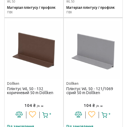
WL 50
WL 50
Матеріал плінтусу / профіля:
Матеріал плінтусу / профіля:
ПВХ
ПВХ
Döllken
Döllken
Плінтус WL 50 - 132
Плінтус WL 50 - 121/1069
коричневий 50 m Döllken
сірий 50 m Döllken
104 ₴
104 ₴
/п. м
/п. м
Під замовлення
Під замовлення