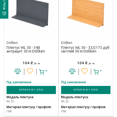
Фільтр
Döllken
Döllken
Плінтус WL 50 - 348
Плінтус WL 50 - 33/2175 дуб
антрацит 50 m Döllken
світлий 50 m Döllken
104 ₴
104 ₴
/п. м
/п. м
Під замовлення
Під замовлення
КУПИТИ В 1 КЛІК
КУПИТИ В 1 КЛІК
Модель плінтуса:
Модель плінтуса:
WL 50
WL 50
Матеріал плінтусу / профіля:
Матеріал плінтусу / профіля:
ПВХ
ПВХ