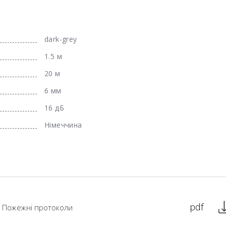
dark-grey
1.5 м
20 м
6 мм
16 дБ
Німеччина
pdf
Пожежні протоколи