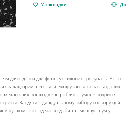
У закладки
До 
тям для підлоги для фітнесу і силових тренувань. Воно
их залах, приміщенні для екіпірування та на льодових
ь до механічних пошкоджень роблять гумове покриття
криття. Завдяки індивідуальному вибору кольору цей
підвищує комфорт під час ходьби та зменшує шум у