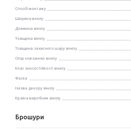
Спосіб монтажу
Ширина вінілу
Довжина вінілу
Товщина вінілу
Товщина захисного шару вінілу
Опір ковзанню вінілу
Клас зносостійкості вінілу
Фаска
Назва декору вінілу
Країна виробник вінілу
Брошури