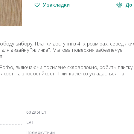
У закладки
До 
боду вибору. Планки доступні в 4 -х розмірах, серед яки
и для дизайну "ялинка". Матова поверхня забезпечує
а.
 Forbo, включаючи посилене скловолокно, робить плитку
, якості та зносостійкості. Плитка легко укладається на
60295FL1
LVT
Прямокутний