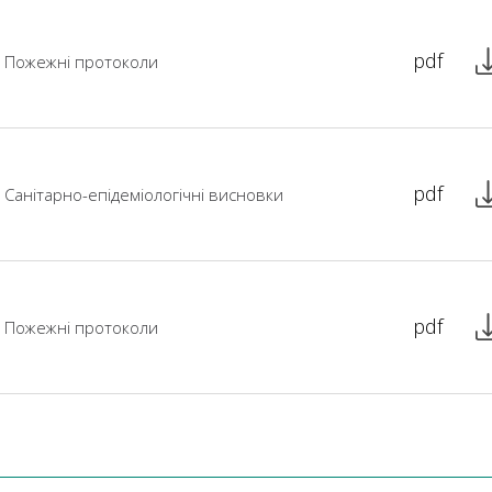
pdf
Пожежні протоколи
pdf
Санітарно-епідеміологічні висновки
pdf
Пожежні протоколи