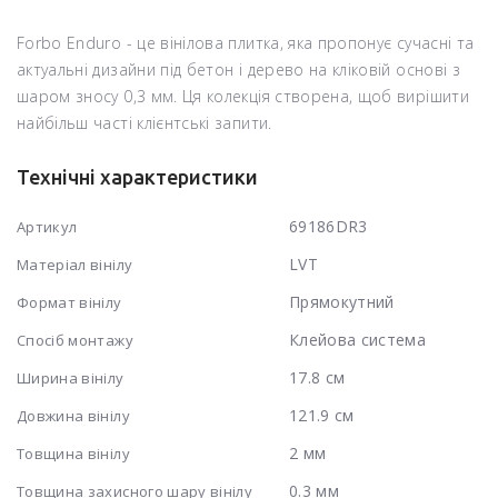
Forbo Enduro - це вінілова плитка, яка пропонує сучасні та
актуальні дизайни під бетон і дерево на кліковій основі з
шаром зносу 0,3 мм. Ця колекція створена, щоб вирішити
найбільш часті клієнтські запити.
Технічні характеристики
69186DR3
Артикул
LVT
Матеріал вінілу
Прямокутний
Формат вінілу
Клейова система
Спосіб монтажу
17.8 см
Ширина вінілу
121.9 см
Довжина вінілу
2 мм
Товщина вінілу
0.3 мм
Товщина захисного шару вінілу