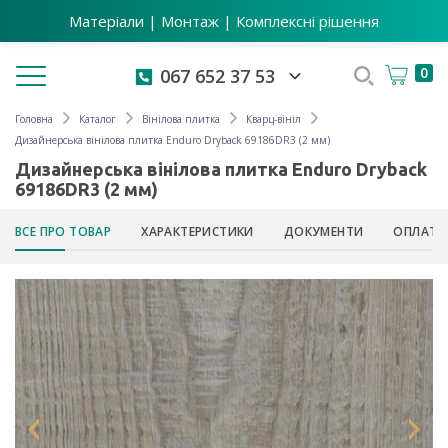
Матеріали | Монтаж | Комплексні рішення
Toggle navigation
0
067 652 37 53
Головна
Каталог
Вінілова плитка
Кварц-вініл
Дизайнерська вінілова плитка Enduro Dryback 69186DR3 (2 мм)
Дизайнерська вінілова плитка Enduro Dryback
69186DR3 (2 мм)
ВСЕ ПРО ТОВАР
ХАРАКТЕРИСТИКИ
ДОКУМЕНТИ
ОПЛАТА 