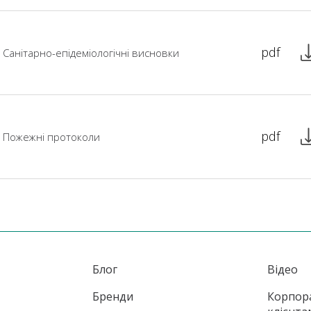
pdf
Санітарно-епідеміологічні висновки
pdf
Пожежні протоколи
Блог
Відео
Бренди
Корпор