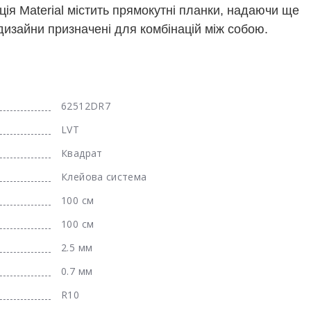
ція Material містить прямокутні планки, надаючи ще
изайни призначені для комбінацій між собою.
62512DR7
LVT
Квадрат
Клейова система
100 см
100 см
2.5 мм
0.7 мм
R10