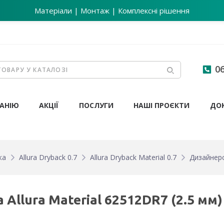
Матеріали | Монтаж | Комплексні рішення
06
АНІЮ
АКЦІЇ
ПОСЛУГИ
НАШІ ПРОЄКТИ
ДО
ка
Allura Dryback 0.7
Allura Dryback Material 0.7
Дизайнерс
Allura Material 62512DR7 (2.5 мм)