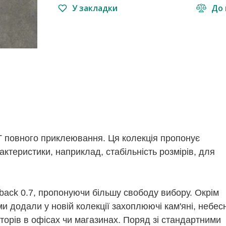
У закладки
До 
VT повного приклеювання. Ця колекція пропонує
рактеристики, наприклад, стабільність розмірів, для
ryback 0.7, пропонуючи більшу свободу вибору. Окрім
и додали у новій колекції захоплюючі кам'яні, небесн
торів в офісах чи магазинах. Поряд зі стандартними