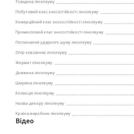
Товщина лінолеуму
Побутовий клас зносостійкості лінолеуму
Комерційний клас зносостійкості лінолеуму
Промисловий клас зносостійкості лінолеуму
Поглинання ударного шуму лінолеуму
Опір ковзанню лінолеуму
Формат лінолеуму
Довжина лінолеуму
Ширина лінолеуму
Колекція лінолеуму
Назва декору лінолеуму
Країна виробник лінолеуму
Відео