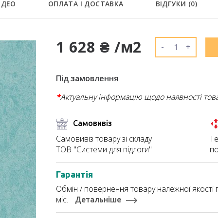
ІДЕО
ОПЛАТА І ДОСТАВКА
ВІДГУКИ (
0
)
1 628 ₴ /м2
-
+
Під замовлення
*
Актуальну інформацію щодо наявності тов
Самовивіз
Те
Самовивіз товару зі складу
по
ТОВ "Системи для підлоги"
Гарантія
Обмін / повернення товару належної якості п
міс.
Детальніше