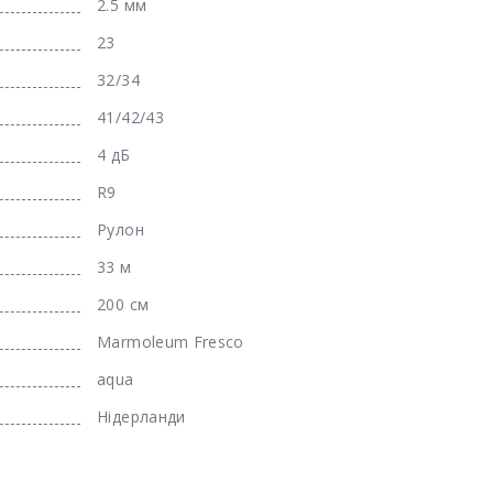
2.5 мм
23
32/34
41/42/43
4 дБ
R9
Рулон
33 м
200 см
Marmoleum Fresco
aqua
Нідерланди