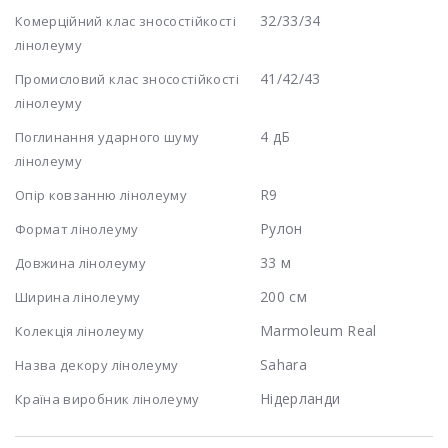
32/33/34
Комерційний клас зносостійкості
лінолеуму
41/42/43
Промисловий клас зносостійкості
лінолеуму
4 дБ
Поглинання ударного шуму
лінолеуму
R9
Опір ковзанню лінолеуму
Рулон
Формат лінолеуму
33 м
Довжина лінолеуму
200 см
Ширина лінолеуму
Marmoleum Real
Колекція лінолеуму
Sahara
Назва декору лінолеуму
Нідерланди
Країна виробник лінолеуму