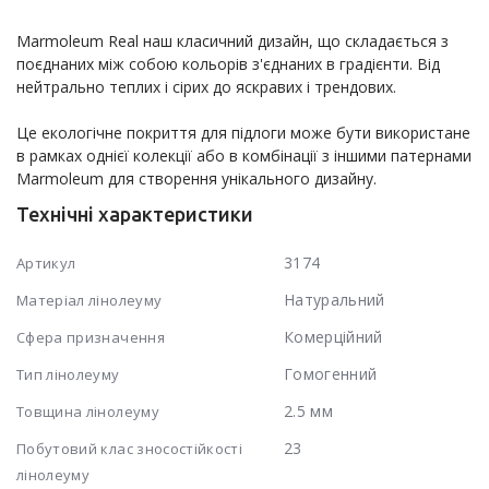
Marmoleum Real наш класичний дизайн, що складається з 
поєднаних між собою кольорів з'єднаних в градієнти. Від 
нейтрально теплих і сірих до яскравих і трендових.

Це екологічне покриття для підлоги може бути використане 
в рамках однієї колекції або в комбінації з іншими патернами 
Marmoleum для створення унікального дизайну.
Технічні характеристики
3174
Артикул
Натуральний
Матеріал лінолеуму
Комерційний
Сфера призначення
Гомогенний
Тип лінолеуму
2.5 мм
Товщина лінолеуму
23
Побутовий клас зносостійкості
лінолеуму