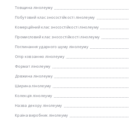
Товщина лінолеуму
Побутовий клас зносостійкості лінолеуму
Комерційний клас зносостійкості лінолеуму
Промисловий клас зносостійкості лінолеуму
Поглинання ударного шуму лінолеуму
Опір ковзанню лінолеуму
Формат лінолеуму
Довжина лінолеуму
Ширина лінолеуму
Колекція лінолеуму
Назва декору лінолеуму
Країна виробник лінолеуму