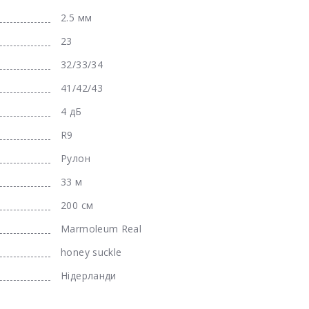
2.5 мм
23
32/33/34
41/42/43
4 дБ
R9
Рулон
33 м
200 см
Marmoleum Real
honey suckle
Нідерланди