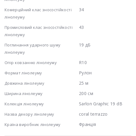
34
Комерційний клас зносостійкості
лінолеуму
43
Промисловий клас зносостійкості
лінолеуму
19 дБ
Поглинання ударного шуму
лінолеуму
R10
Опір ковзанню лінолеуму
Рулон
Формат лінолеуму
25 м
Довжина лінолеуму
200 см
Ширина лінолеуму
Sarlon Graphic 19 dB
Колекція лінолеуму
coral terrazzo
Назва декору лінолеуму
Франція
Країна виробник лінолеуму