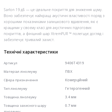
Sarlon 19 дБ — це ідеальне покриття для зниження шуму.
Воно забезпечує найкращі акустичні властивості поряд з
хорошими показниками залишкового вдавлення, які є
кращими у своєму класі для акустичних підлогових
покриттів, а фінішний шар XtremPUR ™ полегшує догляд і
забезпечує тривалий захист.
Технічні характеристики
9406T4319
Артикул
ПВХ
Матеріал лінолеуму
Комерційний
Сфера призначення
Гетерогенний
Тип лінолеуму
3.4 мм
Товщина лінолеуму
0.7 мм
Товщина захисного шару
лінолеуму