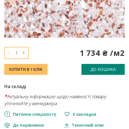
1 734 ₴ /м2
-
+
ДО КОШИКА
КУПИТИ В 1 КЛІК
На складі
*
Актуальну інформацію щодо наявності товару
уточнюйте у менеджера
Питання спеціалісту
У закладки
До порівняння
Технічний опис