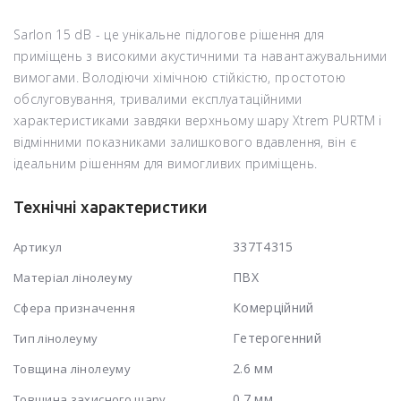
Sarlon 15 dB - це унікальне підлогове рішення для
приміщень з високими акустичними та навантажувальними
вимогами. Володіючи хімічною стійкістю, простотою
обслуговування, тривалими експлуатаційними
характеристиками завдяки верхньому шару Xtrem PURTM і
відмінними показниками залишкового вдавлення, він є
ідеальним рішенням для вимогливих приміщень.
Технічні характеристики
337T4315
Артикул
ПВХ
Матеріал лінолеуму
Комерційний
Сфера призначення
Гетерогенний
Тип лінолеуму
2.6 мм
Товщина лінолеуму
0.7 мм
Товщина захисного шару