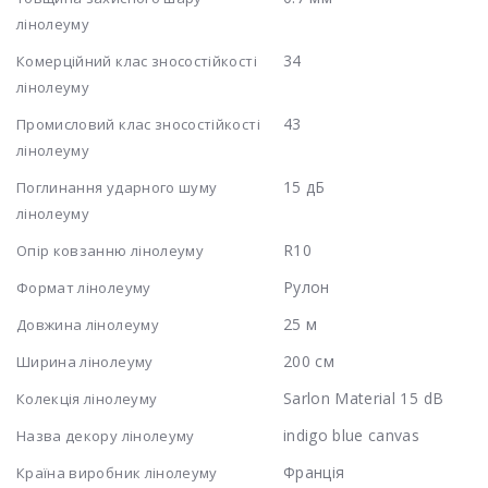
лінолеуму
34
Комерційний клас зносостійкості
лінолеуму
43
Промисловий клас зносостійкості
лінолеуму
15 дБ
Поглинання ударного шуму
лінолеуму
R10
Опір ковзанню лінолеуму
Рулон
Формат лінолеуму
25 м
Довжина лінолеуму
200 см
Ширина лінолеуму
Sarlon Material 15 dB
Колекція лінолеуму
indigo blue canvas
Назва декору лінолеуму
Франція
Країна виробник лінолеуму