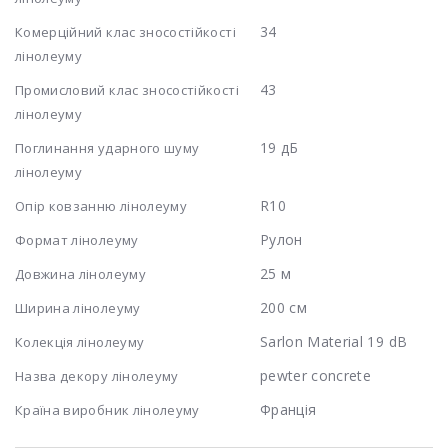
34
Комерційний клас зносостійкості
лінолеуму
43
Промисловий клас зносостійкості
лінолеуму
19 дБ
Поглинання ударного шуму
лінолеуму
R10
Опір ковзанню лінолеуму
Рулон
Формат лінолеуму
25 м
Довжина лінолеуму
200 см
Ширина лінолеуму
Sarlon Material 19 dB
Колекція лінолеуму
pewter concrete
Назва декору лінолеуму
Франція
Країна виробник лінолеуму