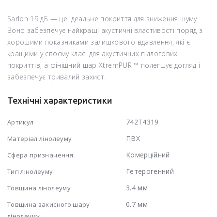
Sarlon 19 дБ — це ідеальне покриття для зниження шуму.
Воно забезпечує найкращі акустичні властивості поряд з
хорошими показниками залишкового вдавлення, які є
кращими у своєму класі для акустичних підлогових
покриттів, а фінішний шар XtremPUR ™ полегшує догляд і
забезпечує тривалий захист.
Технічні характеристики
742T4319
Артикул
ПВХ
Матеріал лінолеуму
Комерційний
Сфера призначення
Гетерогенний
Тип лінолеуму
3.4 мм
Товщина лінолеуму
0.7 мм
Товщина захисного шару
лінолеуму