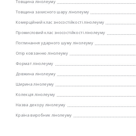
Товщина лінолеуму
Товщина захисного шару лінолеуму
Комерційний клас зносостійкості лінолеуму
Промисловий клас зносостійкості лінолеуму
Поглинання ударного шуму лінолеуму
Опір ковзанню лінолеуму
Формат лінолеуму
Довжина лінолеуму
Ширина лінолеуму
Колекція лінолеуму
Назва декору лінолеуму
Країна виробник лінолеуму