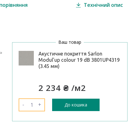
порівняння
Технічний опис
Ваш товар
ь
Акустичне покриття Sarlon
Modul'up colour 19 dB 3801UP4319
(3.45 мм)
2 234 ₴
/м2
-
+
До кошика