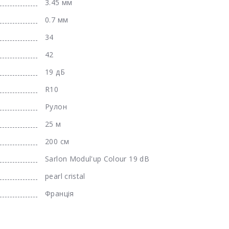
3.45 мм
0.7 мм
34
42
19 дБ
R10
Рулон
25 м
200 см
Sarlon Modul'up Colour 19 dB
pearl cristal
Франція